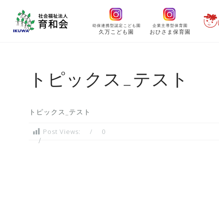
コ
ン
幼保連携型認定こども園
企業主導型保育園
テ
久万こども園
おひさま保育園
ン
ツ
へ
トピックス_テスト
ス
キ
ッ
トピックス_テスト
プ
Post Views:
0