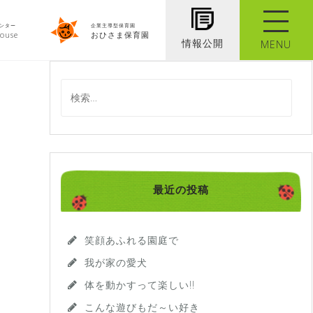
ンター
企業主導型保育園
ouse
おひさま保育園
情報公開
MENU
検
索
:
最近の投稿
笑顔あふれる園庭で
我が家の愛犬
体を動かすって楽しい!!
こんな遊びもだ～い好き