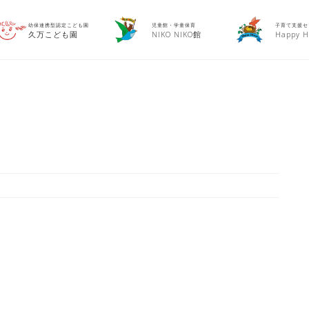
幼保連携型認定こども園
児童館・学童保育
子育て支援セ
久万こども園
NIKO NIKO館
Happy H