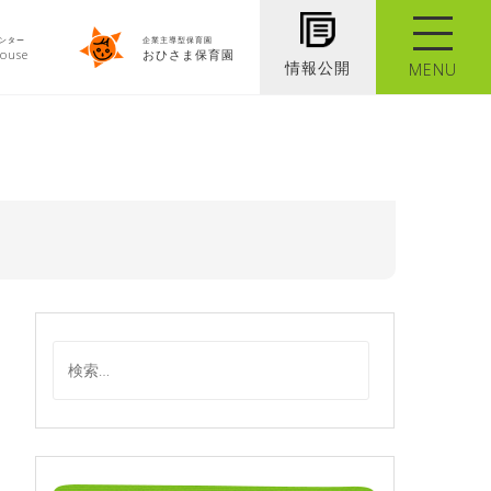
ンター
企業主導型保育園
ouse
おひさま保育園
情報公開
MENU
検
索
: