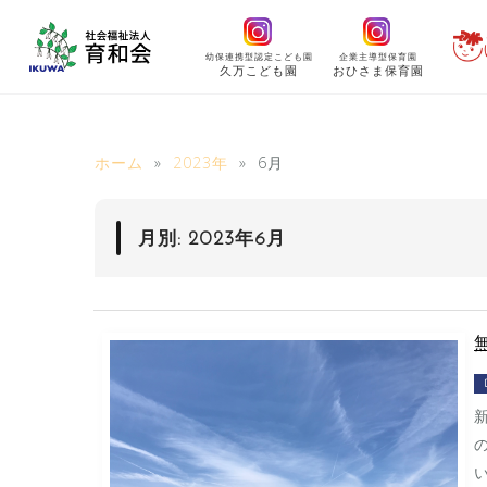
コ
ン
幼保連携型認定こども園
企業主導型保育園
テ
久万こども園
おひさま保育園
ン
ツ
へ
ホーム
»
2023年
»
6月
ス
キ
ッ
月別: 2023年6月
プ