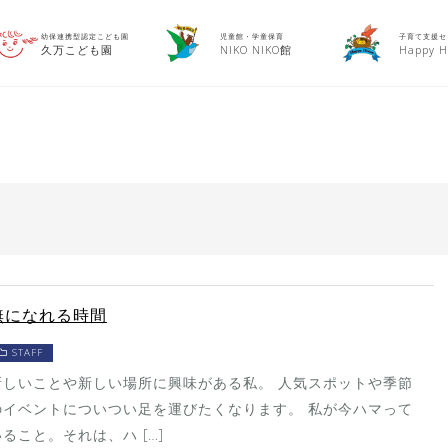
幼保連携型認定こども園
児童館・学童保育
子育て支援セ
久万こども園
NIKO NIKO館
Happy H
無になれる時間
STAFF
新しいことや新しい場所に興味がある私。 人気スポットや季節
のイベントについつい足を運びたくなります。 私が今ハマって
いること。それは、ハ […]