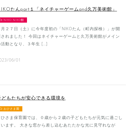
NIKOたんpart１「ネイチャーゲームand久万美術館」
NIKO NIKO館
５月２７日（土）に今年度初の「NIKOたん（町内探検）」が開
催されました！ 今回はネイチャーゲームと久万美術館がメイン
の活動となり、３年生 […]
023/06/01
子どもたちが安心できる環境を
おひさま園
おひさま保育園では、０歳から２歳の子どもたちが元気に過ごし
ています。 大きな窓から差し込むあたたかな光に見守れなが