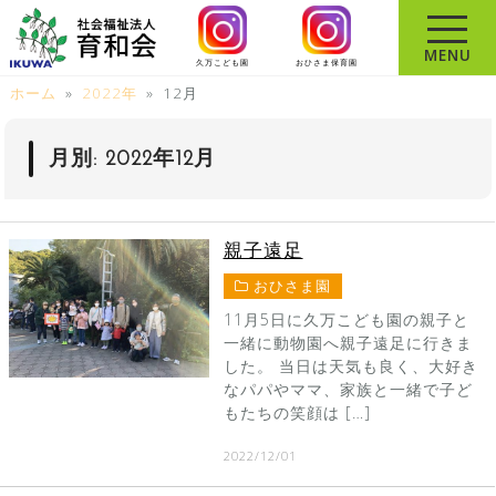
コ
ン
MENU
久万こども園
おひさま保育園
テ
ホーム
»
2022年
»
12月
ン
ツ
へ
月別: 2022年12月
ス
キ
ッ
親子遠足
プ
おひさま園
11月5日に久万こども園の親子と
一緒に動物園へ親子遠足に行きま
した。 当日は天気も良く、大好き
なパパやママ、家族と一緒で子ど
もたちの笑顔は […]
2022/12/01