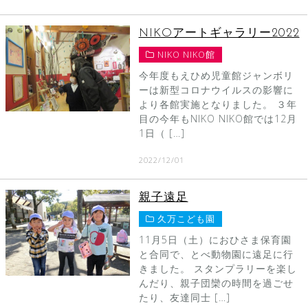
NIKOアートギャラリー2022
NIKO NIKO館
今年度もえひめ児童館ジャンボリ
ーは新型コロナウイルスの影響に
より各館実施となりました。 ３年
目の今年もNIKO NIKO館では12月
1日（ […]
2022/12/01
親子遠足
久万こども園
11月5日（土）におひさま保育園
と合同で、とべ動物園に遠足に行
きました。 スタンプラリーを楽し
んだり、親子団欒の時間を過ごせ
たり、友達同士 […]