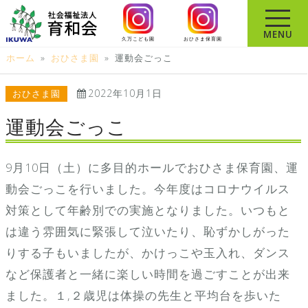
コ
ン
MENU
久万こども園
おひさま保育園
テ
ホーム
»
おひさま園
»
運動会ごっこ
ン
ツ
2022年10月1日
おひさま園
へ
ス
運動会ごっこ
キ
ッ
9月10日（土）に多目的ホールでおひさま保育園、運
プ
動会ごっこを行いました。今年度はコロナウイルス
対策として年齢別での実施となりました。いつもと
は違う雰囲気に緊張して泣いたり、恥ずかしがった
りする子もいましたが、かけっこや玉入れ、ダンス
など保護者と一緒に楽しい時間を過ごすことが出来
ました。１,２歳児は体操の先生と平均台を歩いた