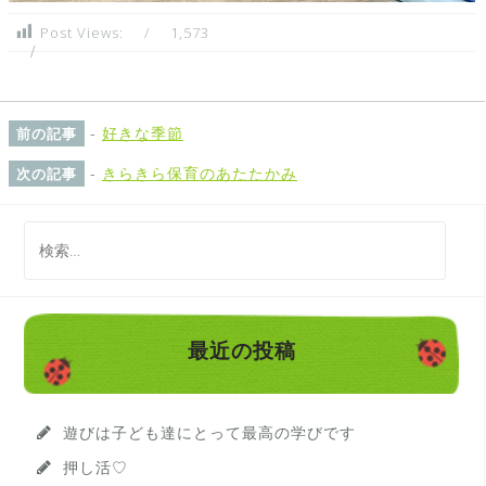
Post Views:
1,573
-
好きな季節
前の記事
-
きらきら保育のあたたかみ
次の記事
検
索
:
最近の投稿
遊びは子ども達にとって最高の学びです
押し活♡