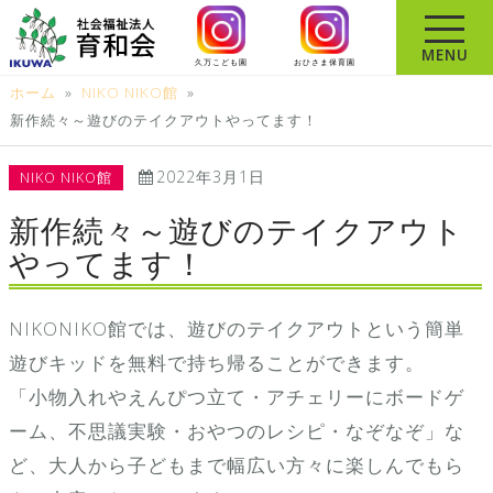
コ
ン
MENU
久万こども園
おひさま保育園
テ
ホーム
»
NIKO NIKO館
»
ン
新作続々～遊びのテイクアウトやってます！
ツ
へ
2022年3月1日
NIKO NIKO館
ス
キ
新作続々～遊びのテイクアウト
ッ
やってます！
プ
NIKONIKO館では、遊びのテイクアウトという簡単
遊びキッドを無料で持ち帰ることができます。
「小物入れやえんぴつ立て・アチェリーにボードゲ
ーム、不思議実験・おやつのレシピ・なぞなぞ」な
ど、大人から子どもまで幅広い方々に楽しんでもら