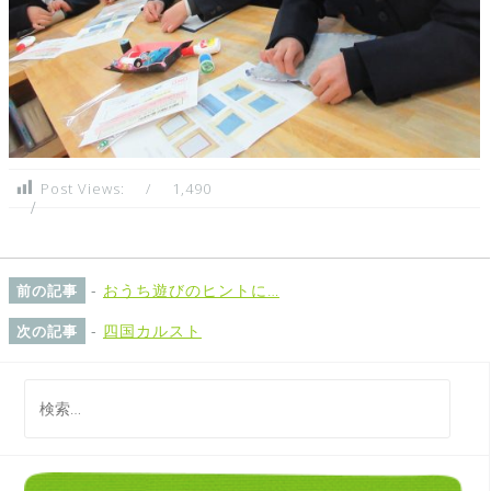
Post Views:
1,490
-
おうち遊びのヒントに…
前の記事
-
四国カルスト
次の記事
検
索
: