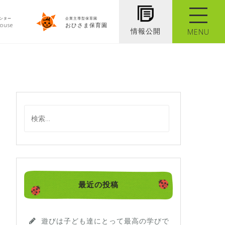
ンター
企業主導型保育園
ouse
おひさま保育園
情報公開
MENU
検
索
:
最近の投稿
遊びは子ども達にとって最高の学びで