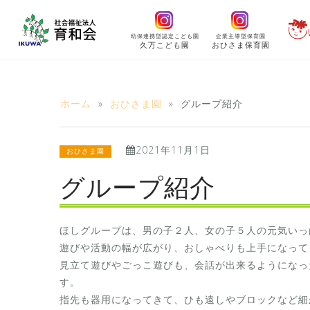
コ
ン
幼保連携型認定こども園
企業主導型保育園
テ
久万こども園
おひさま保育園
ン
ツ
へ
ホーム
»
おひさま園
»
グループ紹介
ス
キ
2021年11月1日
ッ
おひさま園
プ
グループ紹介
ほしグループは、男の子２人、女の子５人の元気いっ
遊びや活動の幅が広がり、おしゃべりも上手になって
見立て遊びやごっこ遊びも、会話が出来るようになっ
す。
指先も器用になってきて、ひも遠しやブロックなど細