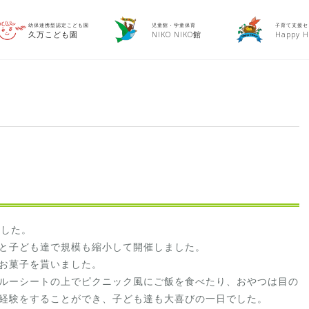
幼保連携型認定こども園
児童館・学童保育
子育て支援セ
久万こども園
NIKO NIKO館
Happy H
ました。
と子ども達で規模も縮小して開催しました。
お菓子を貰いました。
ルーシートの上でピクニック風にご飯を食べたり、おやつは目の
経験をすることができ、子ども達も大喜びの一日でした。