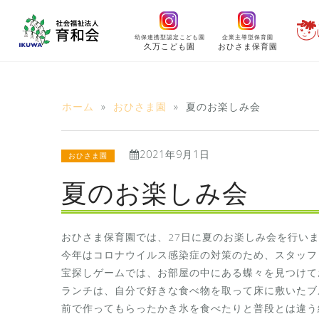
コ
ン
幼保連携型認定こども園
企業主導型保育園
テ
久万こども園
おひさま保育園
ン
ツ
へ
ホーム
»
おひさま園
»
夏のお楽しみ会
ス
キ
2021年9月1日
ッ
おひさま園
プ
夏のお楽しみ会
おひさま保育園では、27日に夏のお楽しみ会を行い
今年はコロナウイルス感染症の対策のため、スタッフ
宝探しゲームでは、お部屋の中にある蝶々を見つけて
ランチは、自分で好きな食べ物を取って床に敷いたブ
前で作ってもらったかき氷を食べたりと普段とは違う