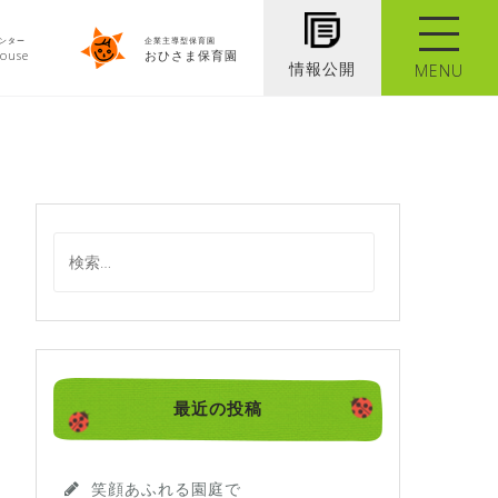
ンター
企業主導型保育園
ouse
おひさま保育園
情報公開
MENU
検
索
:
最近の投稿
笑顔あふれる園庭で