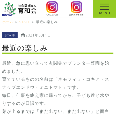
コ
ン
MENU
久万こども園
おひさま保育園
テ
ホーム
»
STAFF
»
最近の楽しみ
ン
ツ
2021年5月1日
STAFF
へ
ス
最近の楽しみ
キ
ッ
最近、急に思い立って玄関先でプランター菜園を始
プ
めました。
育てているものの名前は「ネモフィラ・コキア・ス
ナップエンドウ・ミニトマト」です。
毎日、仕事を終え家に帰ってから、子ども達と水や
りするのが日課です。
芽が出るまでは「まだ出ない、まだ出ない」と面白