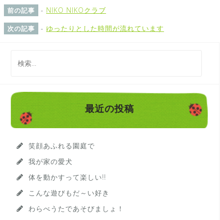
-
NIKO NIKOクラブ
前の記事
-
ゆったりとした時間が流れています
次の記事
検
索
:
最近の投稿
笑顔あふれる園庭で
我が家の愛犬
体を動かすって楽しい!!
こんな遊びもだ～い好き
わらべうたであそびましょ！