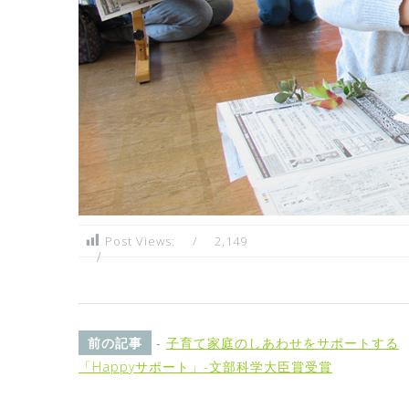
Post Views:
2,149
前の記事
-
子育て家庭のしあわせをサポートする
「Happyサポート」-文部科学大臣賞受賞