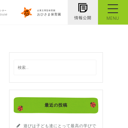
ンター
企業主導型保育園
ouse
おひさま保育園
情報公開
MENU
検
索
:
最近の投稿
遊びは子ども達にとって最高の学びで