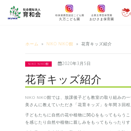
コ
ン
幼保連携型認定こども園
企業主導型保育園
テ
久万こども園
おひさま保育園
ン
ツ
へ
ホーム
»
NIKO NIKO館
»
花育キッズ紹介
ス
キ
2020年3月5日
ッ
NIKO NIKO館
プ
花育キッズ紹介
NIKO NIKO館では、放課後子ども教室の取り組み
美さんに教えていただき「花育キッズ」を年間３回程
子どもたちに自然の花や植物に関心をもってもらうこ
を感じたり自然や植物に親しみをもってもらったりす