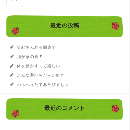
索
:
最近の投稿
笑顔あふれる園庭で
我が家の愛犬
体を動かすって楽しい!!
こんな遊びもだ～い好き
わらべうたであそびましょ！
最近のコメント