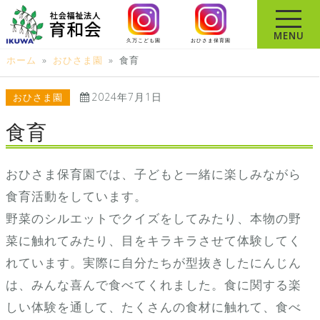
コ
ン
MENU
久万こども園
おひさま保育園
テ
ホーム
»
おひさま園
»
食育
ン
ツ
2024年7月1日
おひさま園
へ
ス
食育
キ
ッ
おひさま保育園では、子どもと一緒に楽しみながら
プ
食育活動をしています。
野菜のシルエットでクイズをしてみたり、本物の野
菜に触れてみたり、目をキラキラさせて体験してく
れています。実際に自分たちが型抜きしたにんじん
は、みんな喜んで食べてくれました。食に関する楽
しい体験を通して、たくさんの食材に触れて、食べ