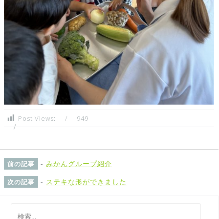
Post Views:
949
-
みかんグループ紹介
前の記事
-
ステキな形ができました
次の記事
検