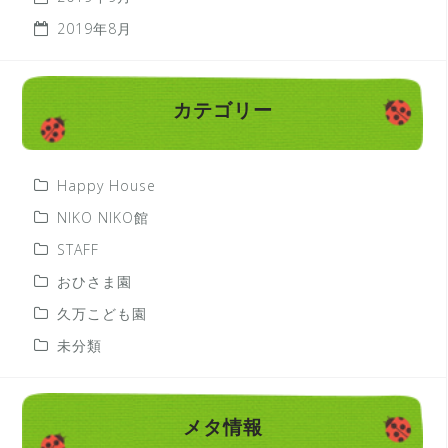
2019年8月
カテゴリー
Happy House
NIKO NIKO館
STAFF
おひさま園
久万こども園
未分類
メタ情報