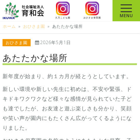
コ
ン
MENU
久万こども園
おひさま保育園
テ
ホーム
»
おひさま園
»
あたたかな場所
ン
ツ
2026年5月1日
おひさま園
へ
ス
あたたかな場所
キ
ッ
新年度が始まり、約１カ月が経とうとしています。
プ
新しい環境や新しい先生に初めは、不安や緊張、ド
キドキワクワクなど様々な感情が見られていた子ど
も達でしたが、お友達と遊ぶ楽しさも分かり、笑顔
や笑い声が園内にもたくさん広がってくるようにな
りました。