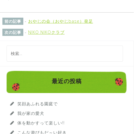
-
おやじの会（おやじbase）発足
前の記事
-
NIKO NIKOクラブ
次の記事
検
索
:
最近の投稿
笑顔あふれる園庭で
我が家の愛犬
体を動かすって楽しい!!
こんな遊びもだ～い好き