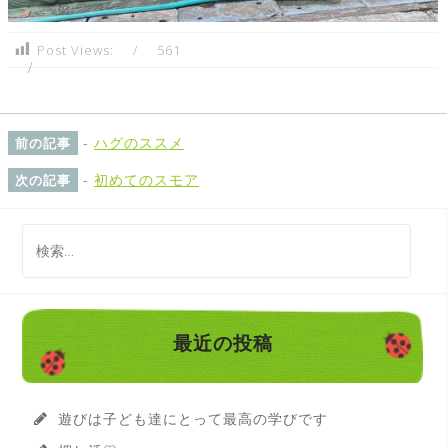
Post Views:
561
-
ハグのススメ
前の記事
-
初めてのスモア
次の記事
検
索
:
最近の投稿
遊びは子ども達にとって最高の学びです