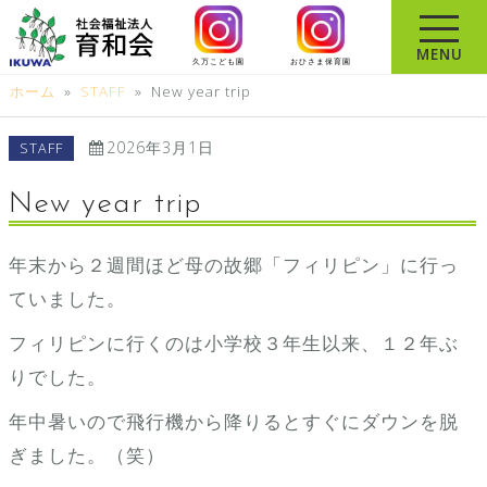
コ
ン
MENU
久万こども園
おひさま保育園
テ
ホーム
»
STAFF
»
New year trip
ン
ツ
2026年3月1日
STAFF
へ
ス
New year trip
キ
ッ
年末から２週間ほど母の故郷「フィリピン」に行っ
プ
ていました。
フィリピンに行くのは小学校３年生以来、１２年ぶ
りでした。
年中暑いので飛行機から降りるとすぐにダウンを脱
ぎました。（笑）