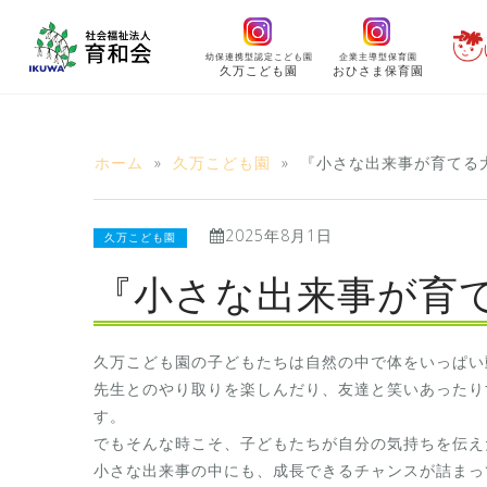
コ
ン
幼保連携型認定こども園
企業主導型保育園
テ
久万こども園
おひさま保育園
ン
ツ
へ
ホーム
»
久万こども園
»
『小さな出来事が育てる
ス
キ
2025年8月1日
ッ
久万こども園
プ
『小さな出来事が育
久万こども園の子どもたちは自然の中で体をいっぱい
先生とのやり取りを楽しんだり、友達と笑いあったり
す。
でもそんな時こそ、子どもたちが自分の気持ちを伝え
小さな出来事の中にも、成長できるチャンスが詰まっ