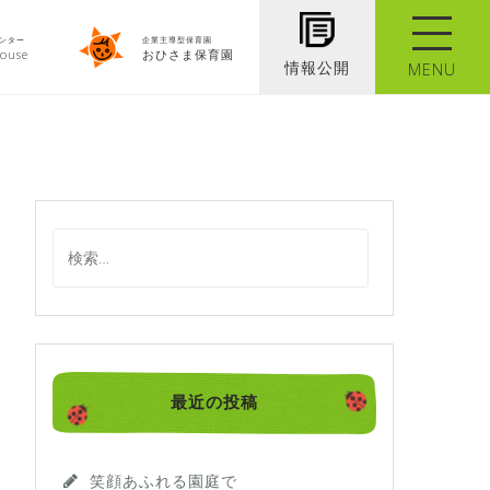
ンター
企業主導型保育園
ouse
おひさま保育園
情報公開
MENU
検
索
:
最近の投稿
笑顔あふれる園庭で