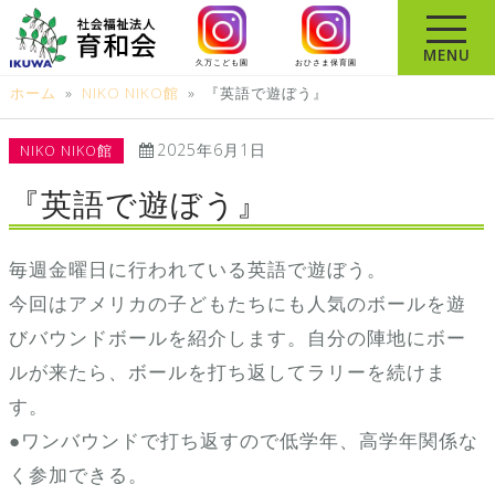
コ
ン
MENU
久万こども園
おひさま保育園
テ
ホーム
»
NIKO NIKO館
»
『英語で遊ぼう』
ン
ツ
2025年6月1日
NIKO NIKO館
へ
ス
『英語で遊ぼう』
キ
ッ
毎週金曜日に行われている英語で遊ぼう。
プ
今回はアメリカの子どもたちにも人気のボールを遊
びバウンドボールを紹介します。自分の陣地にボー
ルが来たら、ボールを打ち返してラリーを続けま
す。
●ワンバウンドで打ち返すので低学年、高学年関係な
く参加できる。