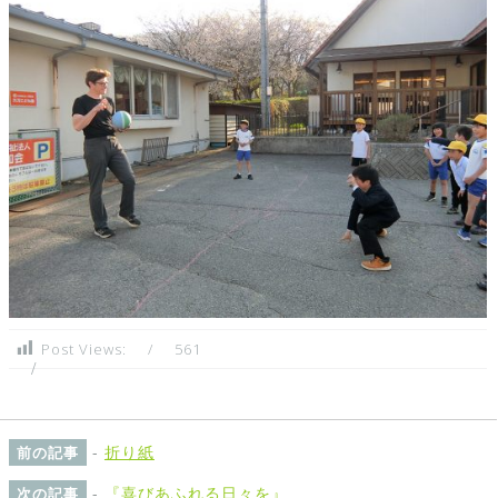
Post Views:
561
-
折り紙
前の記事
-
『喜びあふれる日々を』
次の記事