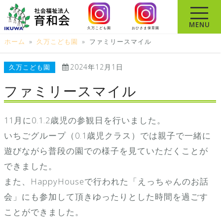
コ
ン
MENU
久万こども園
おひさま保育園
テ
ホーム
»
久万こども園
»
ファミリースマイル
ン
ツ
2024年12月1日
久万こども園
へ
ス
ファミリースマイル
キ
ッ
11月に0.1.2歳児の参観日を行いました。
プ
いちごグループ（0.1歳児クラス）では親子で一緒に
遊びながら普段の園での様子を見ていただくことが
できました。
また、HappyHouseで行われた「えっちゃんのお話
会」にも参加して頂きゆったりとした時間を過ごす
ことができました。