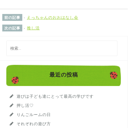
-
えっちゃんのおおはなし会
前の記事
-
推し活
次の記事
検
索
:
最近の投稿
遊びは子ども達にとって最高の学びです
押し活♡
りんごルームの日
それぞれの遊び方