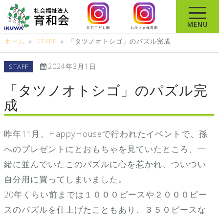
コ
ン
MENU
久万こども園
おひさま保育園
テ
ホーム
»
STAFF
»
「タツノオトシゴ」のパズル完成
ン
ツ
2024年3月1日
STAFF
へ
ス
「タツノオトシゴ」のパズル完
キ
成
ッ
プ
昨年11月、HappyHouseで行われたイベントで、孫
へのプレゼントにとおもちゃを見ていたところ、一
緒に並んでいたこのパズルに心を惹かれ、ついつい
自分用に買ってしまいました。
20年くらい前までは１０００ピースや２０００ピー
スのパズルを仕上げたこともあり、３５０ピースな