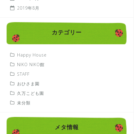
2019年8月
カテゴリー
Happy House
NIKO NIKO館
STAFF
おひさま園
久万こども園
未分類
メタ情報