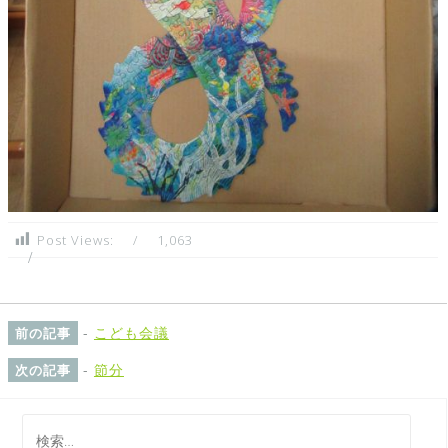
Post Views:
1,063
-
こども会議
前の記事
-
節分
次の記事
検