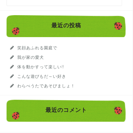
索
:
最近の投稿
笑顔あふれる園庭で
我が家の愛犬
体を動かすって楽しい!!
こんな遊びもだ～い好き
わらべうたであそびましょ！
最近のコメント