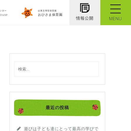
ンター
企業主導型保育園
ouse
おひさま保育園
情報公開
MENU
検
索
:
最近の投稿
遊びは子ども達にとって最高の学びで