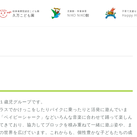
幼保連携型認定こども園
児童館・学童保育
子育て支援セ
久万こども園
NIKO NIKO館
Happy H
１歳児グループです。
ラスでかけっこをしたりバイクに乗ったりと活発に遊んでいま
「ベイビーシャーク」などいろんな音楽に合わせて踊って楽しん
てきており、協力してブロックを積み重ねて一緒に遊ぶ姿や、ま
の世界を広げています。これからも、個性豊かな子どもたちの成