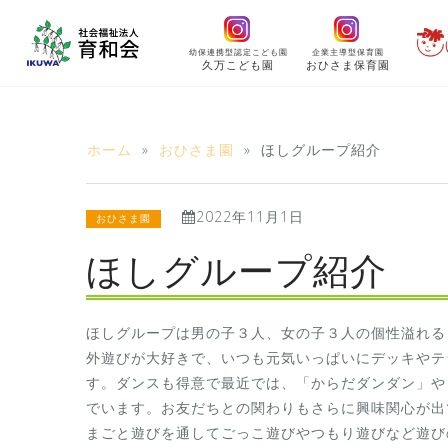
コ
ン
幼保連携型認定こども園
企業主導型保育園
テ
久万こども園
おひさま保育園
ン
ツ
へ
ホーム
»
おひさま園
»
ほしグループ紹介
ス
キ
2022年11月1日
ッ
おひさま園
プ
ほしグループ紹介
ほしグループは男の子３人、女の子３人の個性溢れる
外遊びが大好きで、いつも元気いっぱいにデッキやテ
す。ダンスも得意で最近では、「からだダンダン」や
でいます。お友だちとの関わりもさらに興味関心が出
まごと遊びを通してごっこ遊びやつもり遊びなど遊び