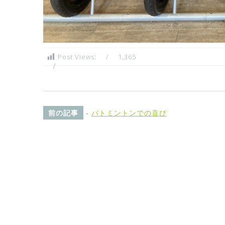
Post Views:
1,365
前の記事
-
バトミントンでの喜び