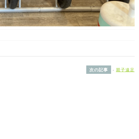
次の記事
-
親子遠足