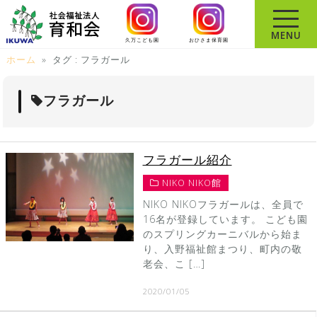
コ
ン
MENU
久万こども園
おひさま保育園
テ
ホーム
»
タグ : フラガール
ン
ツ
へ
フラガール
ス
キ
ッ
フラガール紹介
プ
NIKO NIKO館
NIKO NIKOフラガールは、全員で
16名が登録しています。 こども園
のスプリングカーニバルから始ま
り、入野福祉館まつり、町内の敬
老会、こ […]
2020/01/05