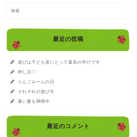
検
索
:
最近の投稿
遊びは子ども達にとって最高の学びです
押し活♡
りんごルームの日
それぞれの遊び方
暑い夏を満喫中
最近のコメント