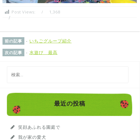
Post Views:
1,368
-
いちごグループ紹介
前の記事
-
水遊び 最高
次の記事
検
索
:
最近の投稿
笑顔あふれる園庭で
我が家の愛犬