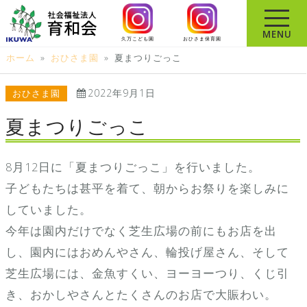
コ
ン
MENU
久万こども園
おひさま保育園
テ
ホーム
»
おひさま園
»
夏まつりごっこ
ン
ツ
2022年9月1日
おひさま園
へ
ス
夏まつりごっこ
キ
ッ
8月12日に「夏まつりごっこ」を行いました。
プ
子どもたちは甚平を着て、朝からお祭りを楽しみに
していました。
今年は園内だけでなく芝生広場の前にもお店を出
し、園内にはおめんやさん、輪投げ屋さん、そして
芝生広場には、金魚すくい、ヨーヨーつり、くじ引
き、おかしやさんとたくさんのお店で大賑わい。