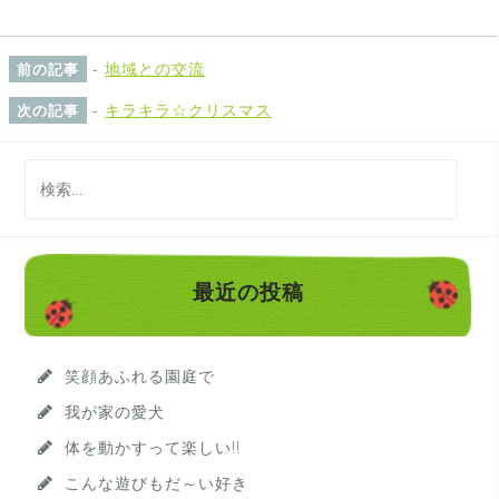
-
地域との交流
前の記事
-
キラキラ☆クリスマス
次の記事
検
索
:
最近の投稿
笑顔あふれる園庭で
我が家の愛犬
体を動かすって楽しい!!
こんな遊びもだ～い好き