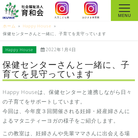
コ
ン
MENU
久万こども園
おひさま保育園
テ
ホーム
»
Happy House
»
ン
保健センターさんと一緒に、子育てを見守っています
ツ
へ
2022年1月4日
Happy House
ス
キ
保健センターさんと一緒に、子
ッ
育てを見守っています
プ
Happy Houseは、保健センターと連携しながら日々
の子育てをサポートしています。
今回は、今年度３回開催される妊婦・経産婦さんに
よるマタニティーヨガの様子をご紹介します。
この教室は、妊婦さんや先輩ママさんに出会える場