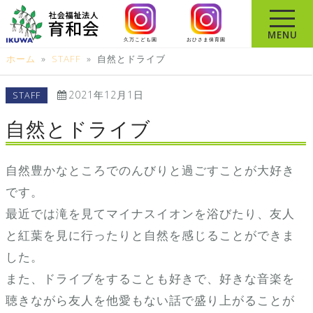
コ
ン
MENU
久万こども園
おひさま保育園
テ
ホーム
»
STAFF
»
自然とドライブ
ン
ツ
2021年12月1日
STAFF
へ
ス
自然とドライブ
キ
ッ
自然豊かなところでのんびりと過ごすことが大好き
プ
です。
最近では滝を見てマイナスイオンを浴びたり、友人
と紅葉を見に行ったりと自然を感じることができま
した。
また、ドライブをすることも好きで、好きな音楽を
聴きながら友人を他愛もない話で盛り上がることが