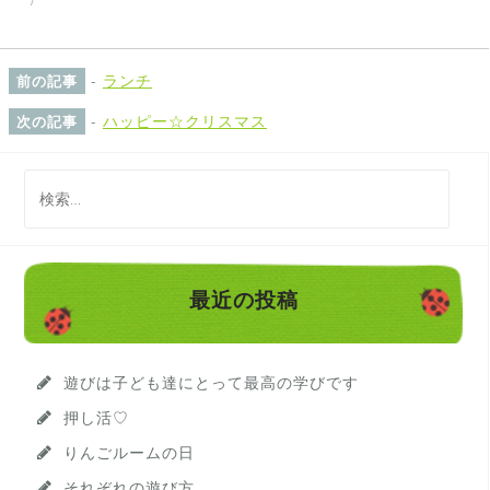
-
ランチ
前の記事
-
ハッピー☆クリスマス
次の記事
検
索
:
最近の投稿
遊びは子ども達にとって最高の学びです
押し活♡
りんごルームの日
それぞれの遊び方