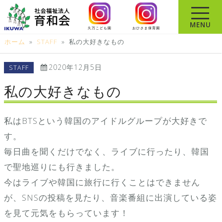
コ
ン
MENU
久万こども園
おひさま保育園
テ
ホーム
»
STAFF
»
私の大好きなもの
ン
ツ
2020年12月5日
STAFF
へ
ス
私の大好きなもの
キ
ッ
私はBTSという韓国のアイドルグループが大好きで
プ
す。
毎日曲を聞くだけでなく、ライブに行ったり、韓国
で聖地巡りにも行きました。
今はライブや韓国に旅行に行くことはできません
が、SNSの投稿を見たり、音楽番組に出演している姿
を見て元気をもらっています！