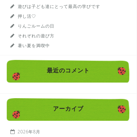
遊びは子ども達にとって最高の学びです
押し活♡
りんごルームの日
それぞれの遊び方
暑い夏を満喫中
最近のコメント
アーカイブ
2026年8月