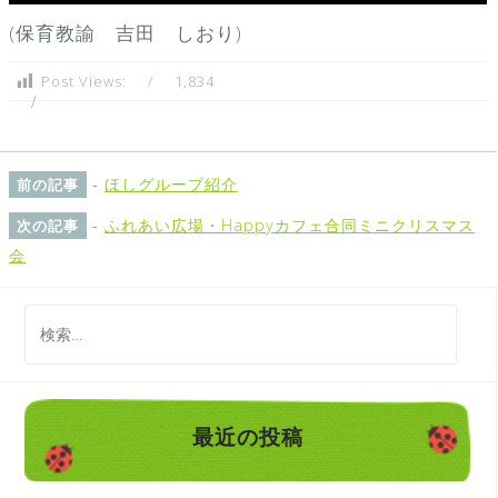
(保育教諭 吉田 しおり)
Post Views:
1,834
-
ほしグループ紹介
前の記事
-
ふれあい広場・Happyカフェ合同ミニクリスマス
次の記事
会
検
索
:
最近の投稿