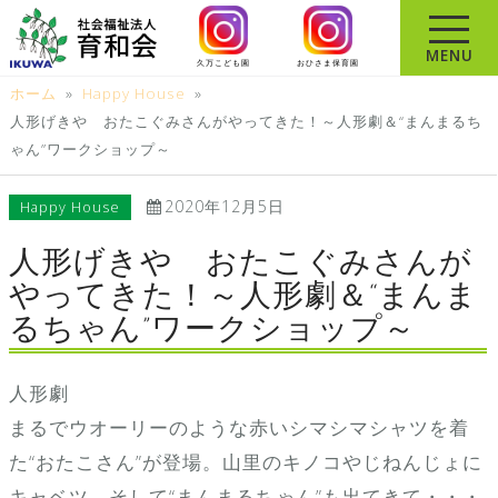
コ
ン
MENU
久万こども園
おひさま保育園
テ
ホーム
»
Happy House
»
ン
人形げきや おたこぐみさんがやってきた！～人形劇＆“まんまるち
ツ
ゃん”ワークショップ～
へ
ス
2020年12月5日
Happy House
キ
ッ
人形げきや おたこぐみさんが
プ
やってきた！～人形劇＆“まんま
るちゃん”ワークショップ～
人形劇
まるでウオーリーのような赤いシマシマシャツを着
た“おたこさん”が登場。山里のキノコやじねんじょに
キャベツ、そして“まんまるちゃん”も出てきて・・・