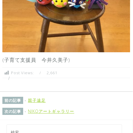
(子育て支援員 今井久美子)
Post Views:
2,661
-
親子遠足
前の記事
-
NIKOアートギャラリー
次の記事
検