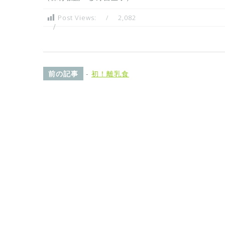
Post Views:
2,082
前の記事
-
初！離乳食