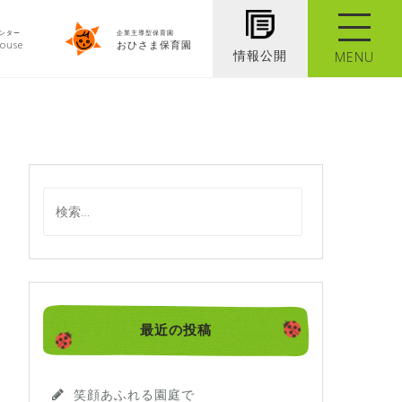
ンター
企業主導型保育園
ouse
おひさま保育園
情報公開
MENU
検
索
:
最近の投稿
笑顔あふれる園庭で