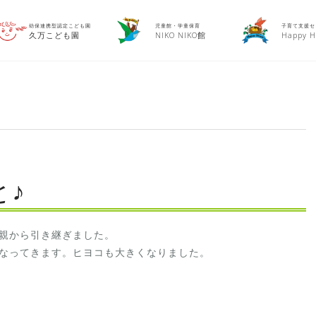
幼保連携型認定こども園
児童館・学童保育
子育て支援セ
久万こども園
NIKO NIKO館
Happy H
♪
親から引き継ぎました。
なってきます。ヒヨコも大きくなりました。