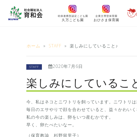
コ
ン
幼保連携型認定こども園
企業主導型保育園
テ
久万こども園
おひさま保育園
ン
ツ
へ
ホーム
»
STAFF
»
楽しみにしていること♪
ス
キ
2020年7月6日
ッ
STAFF
プ
楽しみにしていること
今、私はネコとニワトリを飼っています。ニワトリは
毎日のエサやりで顔を合わせていると、益々かわいく
私の今の楽しみは、卵をいつ産むかです。
早く、卵たべたいなー。
（保育教諭 杉野留里子）