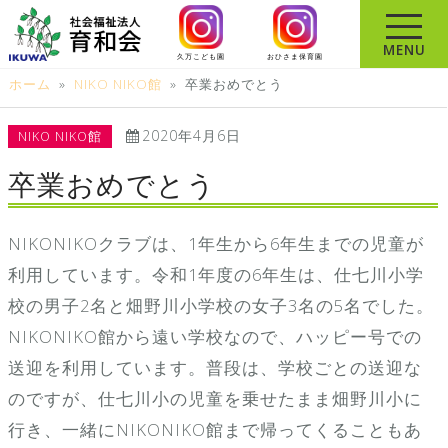
コ
ン
MENU
久万こども園
おひさま保育園
テ
ホーム
»
NIKO NIKO館
»
卒業おめでとう
ン
ツ
2020年4月6日
NIKO NIKO館
へ
ス
卒業おめでとう
キ
ッ
NIKONIKOクラブは、1年生から6年生までの児童が
プ
利用しています。令和1年度の6年生は、仕七川小学
校の男子2名と畑野川小学校の女子3名の5名でした。
NIKONIKO館から遠い学校なので、ハッピー号での
送迎を利用しています。普段は、学校ごとの送迎な
のですが、仕七川小の児童を乗せたまま畑野川小に
行き、一緒にNIKONIKO館まで帰ってくることもあ