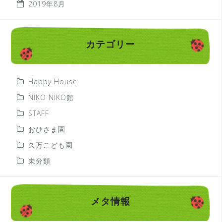
2019年8月
カテゴリー
Happy House
NIKO NIKO館
STAFF
おひさま園
久万こども園
未分類
メタ情報