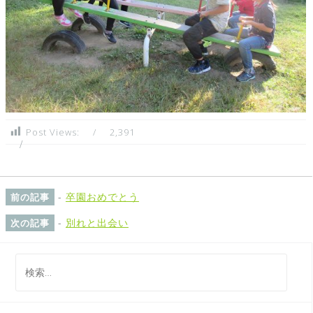
Post Views:
2,391
-
卒園おめでとう
前の記事
-
別れと出会い
次の記事
検
索
: