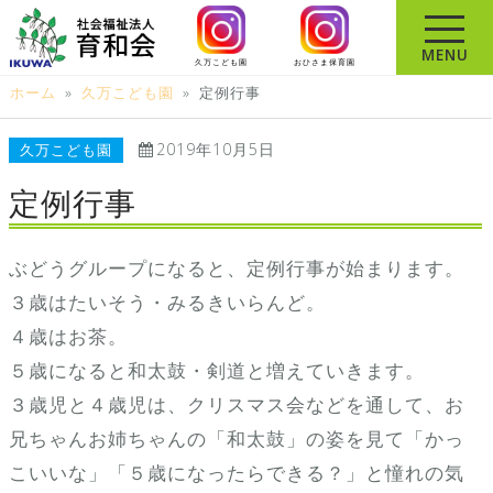
コ
ン
MENU
久万こども園
おひさま保育園
テ
ホーム
»
久万こども園
»
定例行事
ン
ツ
2019年10月5日
久万こども園
へ
ス
定例行事
キ
ッ
ぶどうグループになると、定例行事が始まります。
プ
３歳はたいそう・みるきいらんど。
４歳はお茶。
５歳になると和太鼓・剣道と増えていきます。
３歳児と４歳児は、クリスマス会などを通して、お
兄ちゃんお姉ちゃんの「和太鼓」の姿を見て「かっ
こいいな」「５歳になったらできる？」と憧れの気