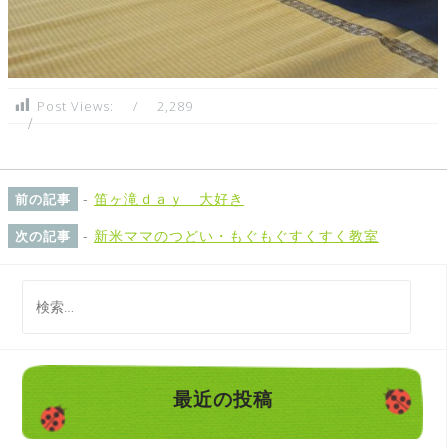
Post Views:
2,289
-
笛ヶ滝ｄａｙ 大好き
前の記事
-
新米ママのつどい・もぐもぐすくすく教室
次の記事
検
索
:
最近の投稿