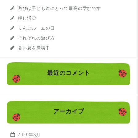
遊びは子ども達にとって最高の学びです
押し活♡
りんごルームの日
それぞれの遊び方
暑い夏を満喫中
最近のコメント
アーカイブ
2026年8月