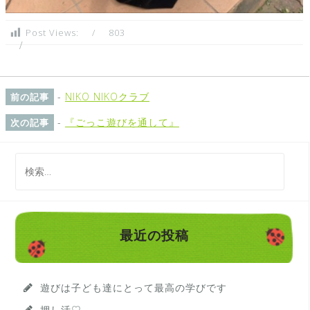
Post Views:
803
-
NIKO NIKOクラブ
前の記事
-
『ごっこ遊びを通して』
次の記事
検
索
:
最近の投稿
遊びは子ども達にとって最高の学びです
押し活♡