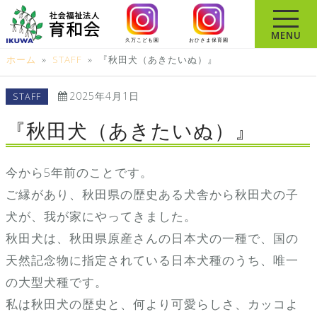
コ
ン
MENU
久万こども園
おひさま保育園
テ
ホーム
»
STAFF
»
『秋田犬（あきたいぬ）』
ン
ツ
2025年4月1日
STAFF
へ
ス
『秋田犬（あきたいぬ）』
キ
ッ
今から5年前のことです。
プ
ご縁があり、秋田県の歴史ある犬舎から秋田犬の子
犬が、我が家にやってきました。
秋田犬は、秋田県原産さんの日本犬の一種で、国の
天然記念物に指定されている日本犬種のうち、唯一
の大型犬種です。
私は秋田犬の歴史と、何より可愛らしさ、カッコよ