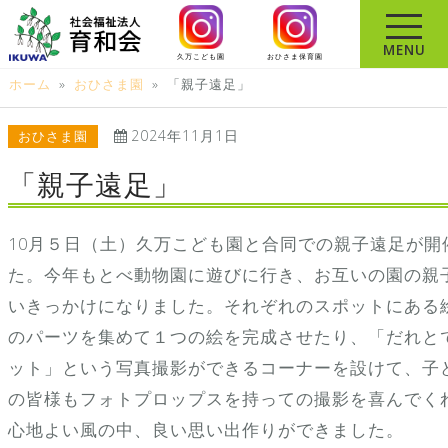
コ
ン
MENU
久万こども園
おひさま保育園
テ
ホーム
»
おひさま園
»
「親子遠足」
ン
ツ
2024年11月1日
おひさま園
へ
ス
「親子遠足」
キ
ッ
10月５日（土）久万こども園と合同での親子遠足が開
プ
た。今年もとべ動物園に遊びに行き、お互いの園の親
いきっかけになりました。それぞれのスポットにある
のパーツを集めて１つの絵を完成させたり、「だれと
ット」という写真撮影ができるコーナーを設けて、子
の皆様もフォトプロップスを持っての撮影を喜んでく
心地よい風の中、良い思い出作りができました。