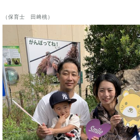
（保育士 田﨑桃）