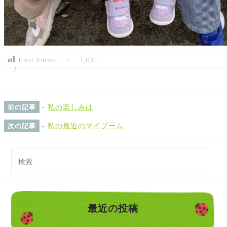
Post Views:
1,031
-
私の楽しみは
前の記事
-
私の最近のマイブーム
次の記事
検
索
:
最近の投稿