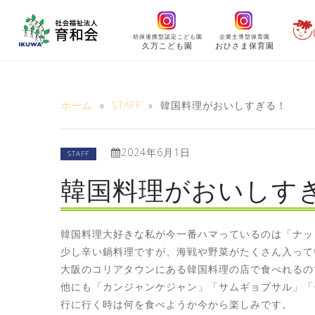
コ
ン
幼保連携型認定こども園
企業主導型保育園
テ
久万こども園
おひさま保育園
ン
ツ
へ
ホーム
»
STAFF
»
韓国料理がおいしすぎる！
ス
キ
2024年6月1日
ッ
STAFF
プ
韓国料理がおいしす
韓国料理大好きな私が今一番ハマっているのは「ナッ
少し辛い鍋料理ですが、海戦や野菜がたくさん入って
大阪のコリアタウンにある韓国料理の店で食べれるの
他にも「カンジャンケジャン」「サムギョプサル」「
行に行く時は何を食べようか今から楽しみです。