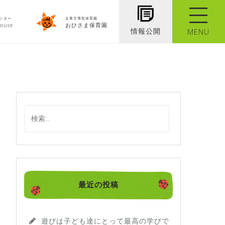
ンター
企業主導型保育園
ouse
おひさま保育園
情報公開
MENU
検
索
:
最近の投稿
遊びは子ども達にとって最高の学びで