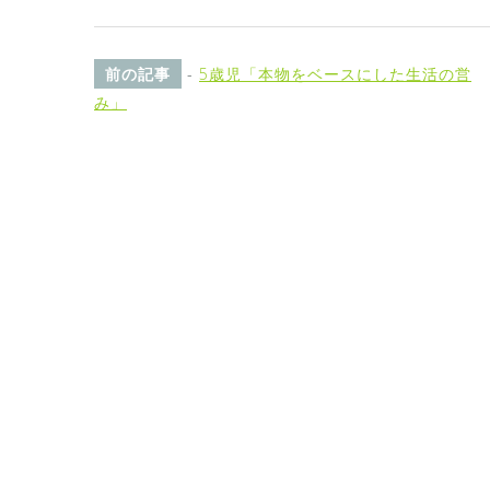
前の記事
-
5歳児「本物をベースにした生活の営
み」