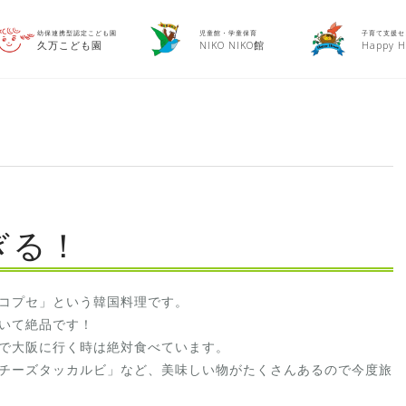
幼保連携型認定こども園
児童館・学童保育
子育て支援セ
久万こども園
NIKO NIKO館
Happy H
ぎる！
コプセ」という韓国料理です。
いて絶品です！
で大阪に行く時は絶対食べています。
チーズタッカルビ」など、美味しい物がたくさんあるので今度旅