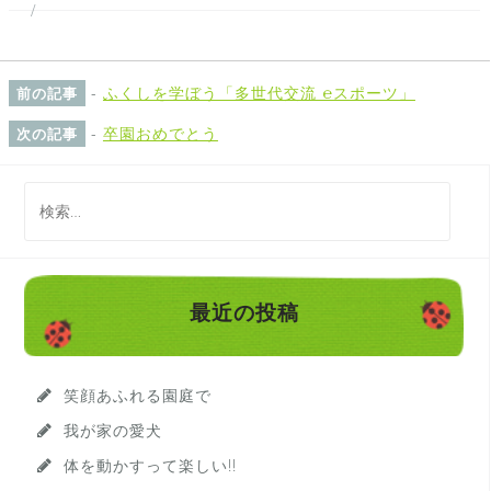
-
ふくしを学ぼう「多世代交流 ℮スポーツ」
前の記事
-
卒園おめでとう
次の記事
検
索
:
最近の投稿
笑顔あふれる園庭で
我が家の愛犬
体を動かすって楽しい!!