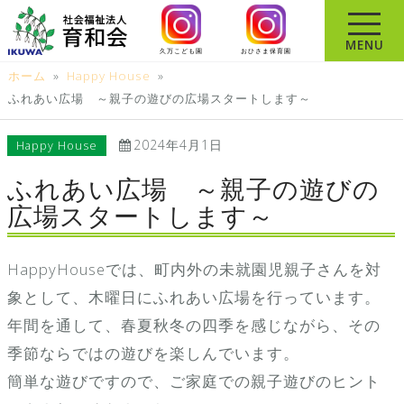
コ
ン
MENU
久万こども園
おひさま保育園
テ
ホーム
»
Happy House
»
ン
ふれあい広場 ～親子の遊びの広場スタートします～
ツ
へ
2024年4月1日
Happy House
ス
キ
ふれあい広場 ～親子の遊びの
ッ
広場スタートします～
プ
HappyHouseでは、町内外の未就園児親子さんを対
象として、木曜日にふれあい広場を行っています。
年間を通して、春夏秋冬の四季を感じながら、その
季節ならではの遊びを楽しんでいます。
簡単な遊びですので、ご家庭での親子遊びのヒント