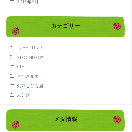
2019年8月
カテゴリー
Happy House
NIKO NIKO館
STAFF
おひさま園
久万こども園
未分類
メタ情報