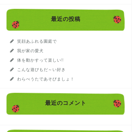
:
最近の投稿
笑顔あふれる園庭で
我が家の愛犬
体を動かすって楽しい!!
こんな遊びもだ～い好き
わらべうたであそびましょ！
最近のコメント