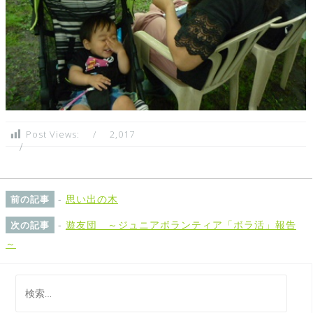
Post Views:
2,017
-
思い出の木
前の記事
-
遊友団 ～ジュニアボランティア「ボラ活」報告
次の記事
～
検
索