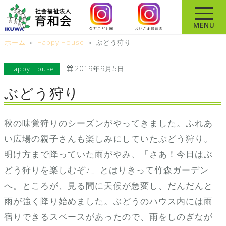
コ
ン
MENU
久万こども園
おひさま保育園
テ
ホーム
»
Happy House
»
ぶどう狩り
ン
ツ
2019年9月5日
Happy House
へ
ス
ぶどう狩り
キ
ッ
秋の味覚狩りのシーズンがやってきました。ふれあ
プ
い広場の親子さんも楽しみにしていたぶどう狩り。
明け方まで降っていた雨がやみ、「さあ！今日はぶ
どう狩りを楽しむぞ♪」とはりきって竹森ガーデン
へ。ところが、見る間に天候が急変し、だんだんと
雨が強く降り始めました。ぶどうのハウス内には雨
宿りできるスペースがあったので、雨をしのぎなが